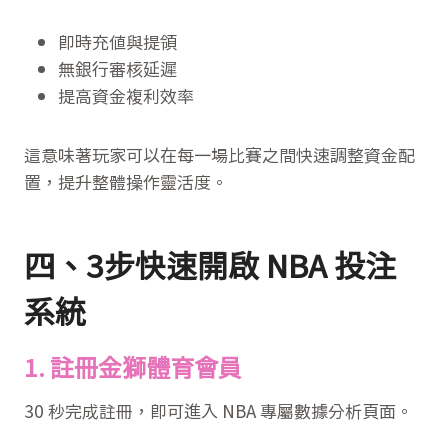
即時充值與提領
無銀行審核延遲
提高資金複利效率
這意味著玩家可以在每一場比賽之間快速調整資金配
置，提升整體操作靈活度。
四、3步快速開啟 NBA 投注
系統
1. 註冊金獅體育會員
30 秒完成註冊，即可進入 NBA 專屬數據分析頁面。