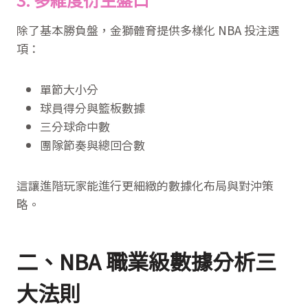
除了基本勝負盤，金獅體育提供多樣化 NBA 投注選
項：
單節大小分
球員得分與籃板數據
三分球命中數
團隊節奏與總回合數
這讓進階玩家能進行更細緻的數據化布局與對沖策
略。
二、NBA 職業級數據分析三
大法則