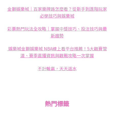
金獅娛樂城｜百家樂牌路怎麼看？從新手到進階玩家
必學技巧與娛樂城
彩票熱門玩法全攻略｜掌握中獎技巧、投注技巧與最
新趨勢
娛樂城金獅娛樂城 NBA線上看平台推薦！5大觀賽管
道、賽季直播資訊與觀戰攻略一次掌握
不計輸贏，天天返水
熱門標籤