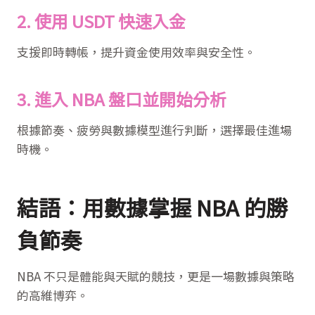
2. 使用 USDT 快速入金
支援即時轉帳，提升資金使用效率與安全性。
3. 進入 NBA 盤口並開始分析
根據節奏、疲勞與數據模型進行判斷，選擇最佳進場
時機。
結語：用數據掌握 NBA 的勝
負節奏
NBA 不只是體能與天賦的競技，更是一場數據與策略
的高維博弈。