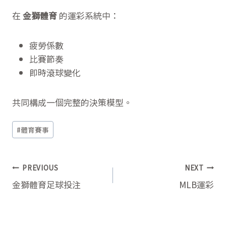
在
金獅體育
的運彩系統中：
疲勞係數
比賽節奏
即時滾球變化
共同構成一個完整的決策模型。
Post
#
體育賽事
Tags:
Post
PREVIOUS
NEXT
navigation
金獅體育足球投注
MLB運彩