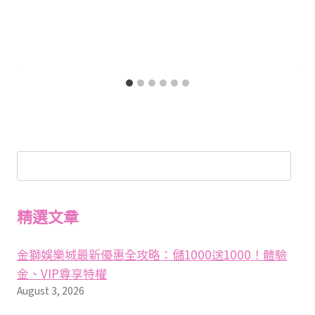
Search
精選文章
金獅娛樂城最新優惠全攻略：儲1000送1000！體驗
金、VIP尊享特權
August 3, 2026