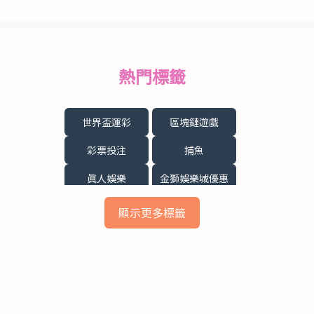
熱門標籤
世界盃運彩
區塊鏈遊戲
彩票投注
捕魚
真人娛樂
金獅娛樂城優惠
金獅體育優惠
電子遊藝
顯示更多標籤
電競
體育賽事