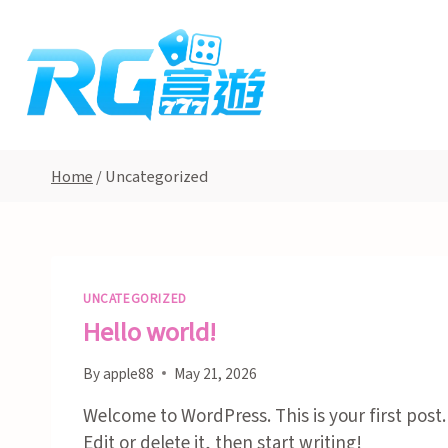
Skip
to
content
Home
/
Uncategorized
UNCATEGORIZED
Hello world!
By
apple88
May 21, 2026
Welcome to WordPress. This is your first post.
Edit or delete it, then start writing!