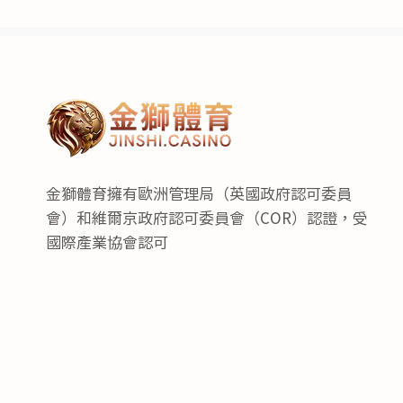
金獅體育擁有歐洲管理局（英國政府認可委員
會）和維爾京政府認可委員會（COR）認證，受
國際產業協會認可