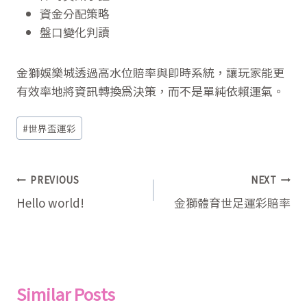
資金分配策略
盤口變化判讀
金獅娛樂城透過高水位賠率與即時系統，讓玩家能更
有效率地將資訊轉換為決策，而不是單純依賴運氣。
Post
#
世界盃運彩
Tags:
Post
PREVIOUS
NEXT
navigation
Hello world!
金獅體育世足運彩賠率
Similar Posts