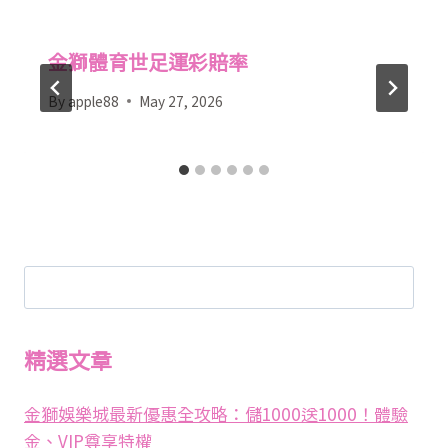
金獅體育世足運彩賠率
By
apple88
May 27, 2026
Search
精選文章
金獅娛樂城最新優惠全攻略：儲1000送1000！體驗
金、VIP尊享特權