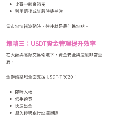
比賽中觀察節奏
利用落後或紅牌時機補注
當市場情緒波動時，往往就是最佳進場點。
策略三：USDT資金管理提升效率
在大額與高頻交易環境下，資金安全與速度非常重
要。
金獅娛樂城全面支援 USDT-TRC20：
即時入帳
低手續費
快速出金
避免傳統銀行延遲風險