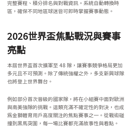
完整賽程、積分排名與對戰資訊。系統自動轉換時
區，確保不同地區球迷皆可即時掌握賽事動態。
2026世界盃焦點戰況與賽事
亮點
本屆世界盃首次擴軍至 48 隊，讓賽事競爭格局更加
多元且不可預測。除了傳統強權之外，多支新興球隊
也將登上世界舞台。
例如部分首次晉級的國家隊，將在小組賽中面對歐洲
與南美強隊的挑戰。這類充滿不確定性的對決，也成
為金獅體育用戶高度關注的焦點賽事之一。從戰術碰
撞到黑馬突圍，每一場比賽都充滿故事性與看點。