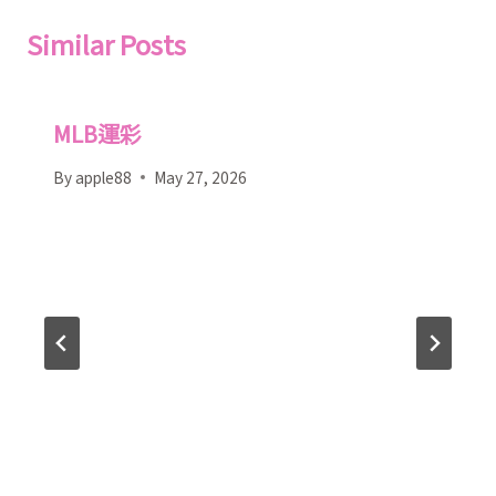
Similar Posts
MLB運彩
By
apple88
May 27, 2026