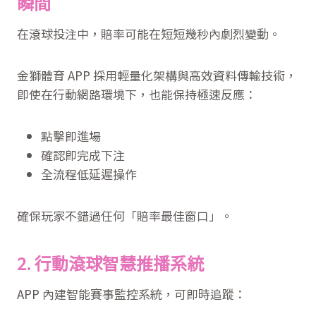
瞬間
在滾球投注中，賠率可能在短短幾秒內劇烈變動。
金獅體育 APP 採用輕量化架構與高效資料傳輸技術，
即使在行動網路環境下，也能保持極速反應：
點擊即進場
確認即完成下注
全流程低延遲操作
確保玩家不錯過任何「賠率最佳窗口」。
2. 行動滾球智慧推播系統
APP 內建智能賽事監控系統，可即時追蹤：