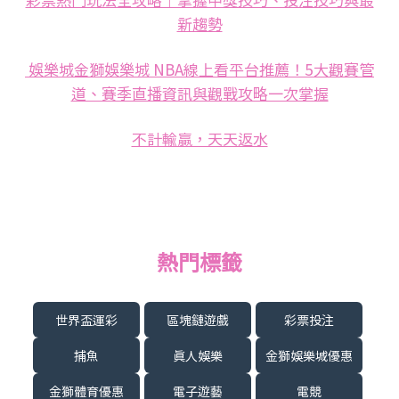
新趨勢
娛樂城金獅娛樂城 NBA線上看平台推薦！5大觀賽管
道、賽季直播資訊與觀戰攻略一次掌握
不計輸贏，天天返水
熱門標籤
世界盃運彩
區塊鏈遊戲
彩票投注
捕魚
真人娛樂
金獅娛樂城優惠
金獅體育優惠
電子遊藝
電競