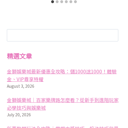
Search
精選文章
金獅娛樂城最新優惠全攻略：儲1000送1000！體驗
金、VIP尊享特權
August 3, 2026
金獅娛樂城｜百家樂牌路怎麼看？從新手到進階玩家
必學技巧與娛樂城
July 20, 2026