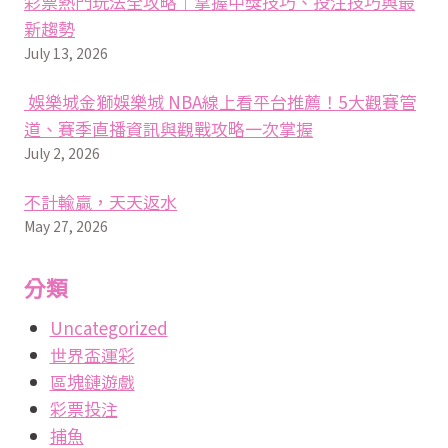
彩票熱門玩法全攻略｜掌握中獎技巧、投注技巧與最
新趨勢
July 13, 2026
娛樂城金獅娛樂城 NBA線上看平台推薦！5大觀賽管
道、賽季直播資訊與觀戰攻略一次掌握
July 2, 2026
不計輸贏，天天返水
May 27, 2026
分類
Uncategorized
世界盃運彩
區塊鏈遊戲
彩票投注
捕魚