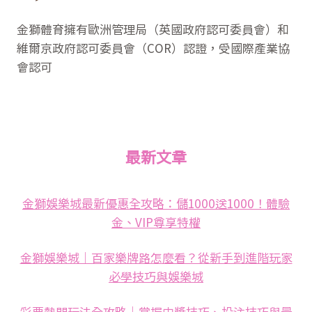
金獅體育擁有歐洲管理局（英國政府認可委員會）和
維爾京政府認可委員會（COR）認證，受國際產業協
會認可
最新文章
金獅娛樂城最新優惠全攻略：儲1000送1000！體驗
金、VIP尊享特權
金獅娛樂城｜百家樂牌路怎麼看？從新手到進階玩家
必學技巧與娛樂城
彩票熱門玩法全攻略｜掌握中獎技巧、投注技巧與最