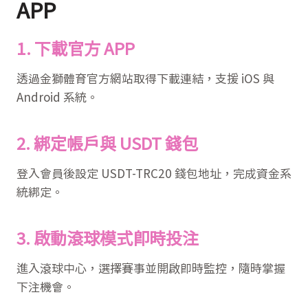
APP
1. 下載官方 APP
透過金獅體育官方網站取得下載連結，支援 iOS 與
Android 系統。
2. 綁定帳戶與 USDT 錢包
登入會員後設定 USDT-TRC20 錢包地址，完成資金系
統綁定。
3. 啟動滾球模式即時投注
進入滾球中心，選擇賽事並開啟即時監控，隨時掌握
下注機會。