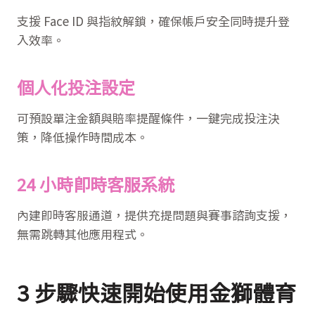
支援 Face ID 與指紋解鎖，確保帳戶安全同時提升登
入效率。
個人化投注設定
可預設單注金額與賠率提醒條件，一鍵完成投注決
策，降低操作時間成本。
24 小時即時客服系統
內建即時客服通道，提供充提問題與賽事諮詢支援，
無需跳轉其他應用程式。
3 步驟快速開始使用金獅體育