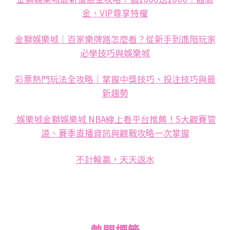
金、VIP尊享特權
金獅娛樂城｜百家樂牌路怎麼看？從新手到進階玩家
必學技巧與娛樂城
彩票熱門玩法全攻略｜掌握中獎技巧、投注技巧與最
新趨勢
娛樂城金獅娛樂城 NBA線上看平台推薦！5大觀賽管
道、賽季直播資訊與觀戰攻略一次掌握
不計輸贏，天天返水
熱門標籤