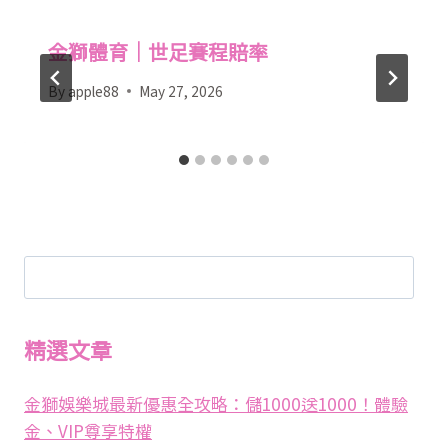
金獅體育｜世足賽程賠率
By
apple88
May 27, 2026
Search
精選文章
金獅娛樂城最新優惠全攻略：儲1000送1000！體驗
金、VIP尊享特權