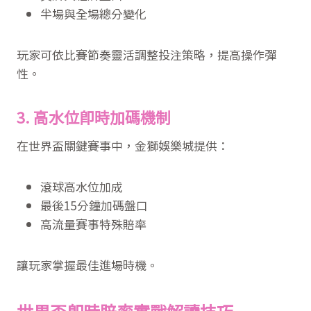
半場與全場總分變化
玩家可依比賽節奏靈活調整投注策略，提高操作彈
性。
3. 高水位即時加碼機制
在世界盃關鍵賽事中，金獅娛樂城提供：
滾球高水位加成
最後15分鐘加碼盤口
高流量賽事特殊賠率
讓玩家掌握最佳進場時機。