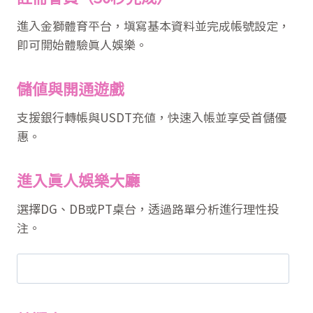
進入金獅體育平台，填寫基本資料並完成帳號設定，
即可開始體驗真人娛樂。
儲值與開通遊戲
支援銀行轉帳與USDT充值，快速入帳並享受首儲優
惠。
進入真人娛樂大廳
選擇DG、DB或PT桌台，透過路單分析進行理性投
注。
Search