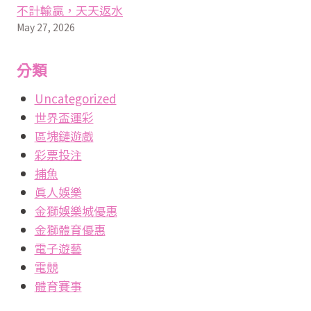
不計輸贏，天天返水
May 27, 2026
分類
Uncategorized
世界盃運彩
區塊鏈遊戲
彩票投注
捕魚
真人娛樂
金獅娛樂城優惠
金獅體育優惠
電子遊藝
電競
體育賽事