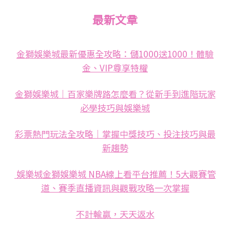
最新文章
金獅娛樂城最新優惠全攻略：儲1000送1000！體驗
金、VIP尊享特權
金獅娛樂城｜百家樂牌路怎麼看？從新手到進階玩家
必學技巧與娛樂城
彩票熱門玩法全攻略｜掌握中獎技巧、投注技巧與最
新趨勢
娛樂城金獅娛樂城 NBA線上看平台推薦！5大觀賽管
道、賽季直播資訊與觀戰攻略一次掌握
不計輸贏，天天返水