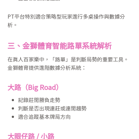
PT平台特別適合策略型玩家進行多桌操作與數據分
析。
三、金獅體育智能路單系統解析
在真人百家樂中，「路單」是判斷局勢的重要工具。
金獅體育提供進階數據分析系統：
大路（Big Road）
記錄莊閒勝負走勢
判斷是否出現連莊或連閒趨勢
適合追蹤基本牌局方向
大眼仔路 / 小路