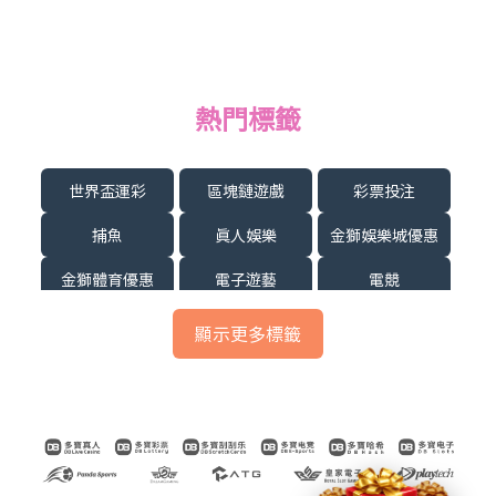
熱門標籤
世界盃運彩
區塊鏈遊戲
彩票投注
捕魚
真人娛樂
金獅娛樂城優惠
金獅體育優惠
電子遊藝
電競
體育賽事
顯示更多標籤