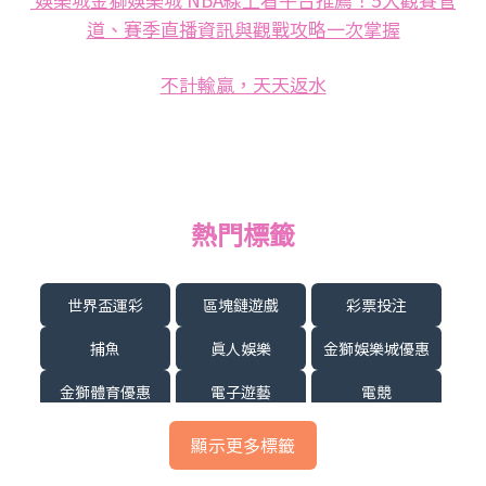
道、賽季直播資訊與觀戰攻略一次掌握
不計輸贏，天天返水
熱門標籤
世界盃運彩
區塊鏈遊戲
彩票投注
捕魚
真人娛樂
金獅娛樂城優惠
金獅體育優惠
電子遊藝
電競
體育賽事
顯示更多標籤