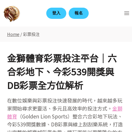
Skip
to
登入
報名
content
Home
/
彩票投注
金獅體育彩票投注平台｜六
合彩地下、今彩539開獎與
DB彩票全方位解析
在數位娛樂與彩票投注快速發展的時代，越來越多玩
家開始尋求更靈活、多元且高效率的投注方式。
金獅
體育
（Golden Lion Sports）整合六合彩地下玩法、
今彩539開獎數據、DB彩票與線上刮刮樂系統，打造