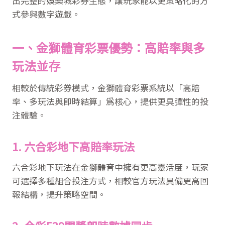
出完整的娛樂城彩券生態，讓玩家能以更策略化的方
式參與數字遊戲。
一、金獅體育彩票優勢：高賠率與多
玩法並存
相較於傳統彩券模式，金獅體育彩票系統以「高賠
率、多玩法與即時結算」為核心，提供更具彈性的投
注體驗。
1. 六合彩地下高賠率玩法
六合彩地下玩法在金獅體育中擁有更高靈活度，玩家
可選擇多種組合投注方式，相較官方玩法具備更高回
報結構，提升策略空間。