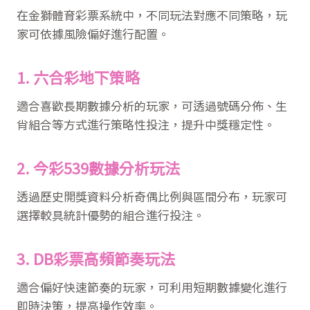
在金獅體育彩票系統中，不同玩法對應不同策略，玩
家可依據風險偏好進行配置。
1. 六合彩地下策略
適合喜歡長期數據分析的玩家，可透過號碼分佈、生
肖組合等方式進行策略性投注，提升中獎穩定性。
2. 今彩539數據分析玩法
透過歷史開獎資料分析奇偶比例與區間分布，玩家可
選擇較具統計優勢的組合進行投注。
3. DB彩票高頻節奏玩法
適合偏好快速節奏的玩家，可利用短期數據變化進行
即時決策，提高操作效率。