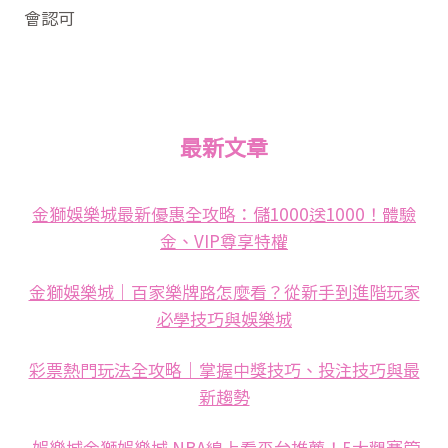
會認可
最新文章
金獅娛樂城最新優惠全攻略：儲1000送1000！體驗
金、VIP尊享特權
金獅娛樂城｜百家樂牌路怎麼看？從新手到進階玩家
必學技巧與娛樂城
彩票熱門玩法全攻略｜掌握中獎技巧、投注技巧與最
新趨勢
娛樂城金獅娛樂城 NBA線上看平台推薦！5大觀賽管